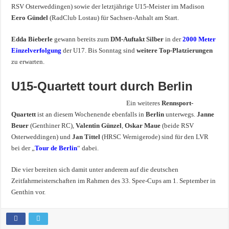
RSV Osterweddingen) sowie der letztjährige U15-Meister im Madison
Eero Gündel
(RadClub Lostau) für Sachsen-Anhalt am Start.
Edda Bieberle
gewann bereits zum
DM-Auftakt Silber
in der
2000 Meter
Einzelverfolgung
der U17. Bis Sonntag sind
weitere Top-Platzierungen
zu erwarten.
U15-Quartett tourt durch Berlin
Ein weiteres
Rennsport-
Quartett
ist an diesem Wochenende ebenfalls in
Berlin
unterwegs.
Janne
Beuer
(Genthiner RC),
Valentin Günzel
,
Oskar Maue
(beide RSV
Osterweddingen) und
Jan Tittel
(HRSC Wernigerode) sind für den LVR
bei der „
Tour de Berlin
“ dabei.
Die vier bereiten sich damit unter anderem auf die deutschen
Zeitfahrmeisterschaften im Rahmen des 33. Spee-Cups am 1. September in
Genthin vor.