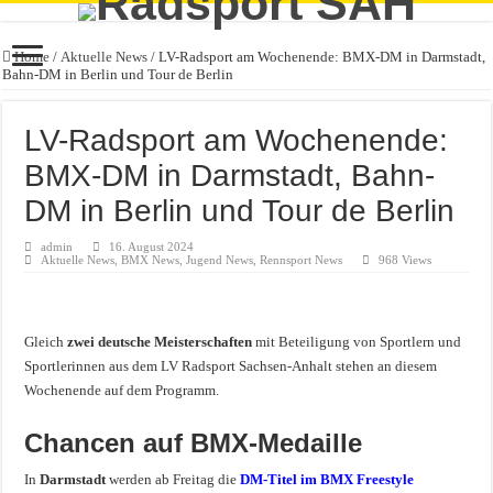
Home
/
Aktuelle News
/
LV-Radsport am Wochenende: BMX-DM in Darmstadt,
Bahn-DM in Berlin und Tour de Berlin
LV-Radsport am Wochenende:
BMX-DM in Darmstadt, Bahn-
DM in Berlin und Tour de Berlin
admin
16. August 2024
Aktuelle News
,
BMX News
,
Jugend News
,
Rennsport News
968 Views
Gleich
zwei deutsche Meisterschaften
mit Beteiligung von Sportlern und
Sportlerinnen aus dem LV Radsport Sachsen-Anhalt stehen an diesem
Wochenende auf dem Programm.
Chancen auf BMX-Medaille
In
Darmstadt
werden ab Freitag die
DM-Titel im BMX Freestyle