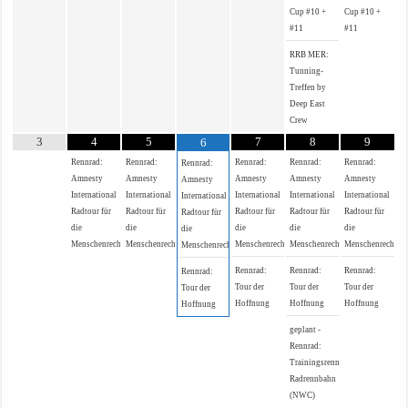
Cup #10 +
Cup #10 +
#11
#11
RRB MER:
Tunning-
Treffen by
Deep East
Crew
3
4
5
7
8
9
6
Rennrad:
Rennrad:
Rennrad:
Rennrad:
Rennrad:
Rennrad:
Amnesty
Amnesty
Amnesty
Amnesty
Amnesty
Amnesty
International
International
International
International
International
International
Radtour für
Radtour für
Radtour für
Radtour für
Radtour für
Radtour für
die
die
die
die
die
die
Menschenrechte
Menschenrechte
Menschenrechte
Menschenrechte
Menschenrechte
Menschenrechte
Rennrad:
Rennrad:
Rennrad:
Rennrad:
Tour der
Tour der
Tour der
Tour der
Hoffnung
Hoffnung
Hoffnung
Hoffnung
geplant -
Rennrad:
Trainingsrennen
Radrennbahn
(NWC)