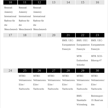
10
11
12
13
14
15
16
Rennrad:
Rennrad:
Rennrad:
Amnesty
Amnesty
Amnesty
International
International
International
Radtour für
Radtour für
Radtour für
die
die
die
Menschenrechte
Menschenrechte
Menschenrechte
17
18
19
20
21
22
23
BMX: UEC-
BMX: UEC-
BMX: UEC-
Europameisterschaft
Europameisterschaft
Europameistersch
Freestyle
Freestyle
Freestyle
MTB:
MTB: XCO-
Endurothon
Bikecup #7
Schierke
24
25
26
27
28
29
30
MTBO:
MTBO:
MTBO:
MTBO:
MTBO:
MTBO:
Weltmeisterschaften
Weltmeisterschaften
Weltmeisterschaften
Weltmeisterschaften
Weltmeisterschaften
Weltmeisterschaf
Elite /
Elite /
Elite /
Elite /
Elite /
Elite /
Nachwuchs
Nachwuchs
Nachwuchs
Nachwuchs
Nachwuchs
Nachwuchs
BMX:
Breitensport:
Skatehalle
19. Rund um
Wittenberg
den