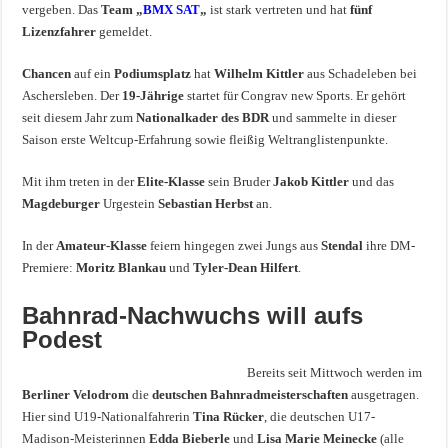
vergeben. Das
Team „
BMX SAT
„
ist stark vertreten und hat
fünf
Lizenzfahrer
gemeldet.
Chancen
auf ein
Podiumsplatz
hat
Wilhelm Kittler
aus
Schadeleben
bei
Aschersleben. Der
19-Jährige
startet für Congrav new Sports. Er gehört
seit diesem Jahr zum
Nationalkader des BDR
und sammelte in dieser
Saison erste Weltcup-Erfahrung sowie fleißig Weltranglistenpunkte.
Mit ihm treten in der
Elite-Klasse
sein Bruder
Jakob Kittler
und das
Magdeburger
Urgestein
Sebastian Herbst
an.
In der
Amateur-Klasse
feiern hingegen zwei Jungs aus
Stendal
ihre DM-
Premiere:
Moritz Blankau
und
Tyler-Dean Hilfert
.
Bahnrad-Nachwuchs will aufs
Podest
Bereits seit Mittwoch werden im
Berliner Velodrom
die
deutschen Bahnradmeisterschaften
ausgetragen.
Hier sind U19-Nationalfahrerin
Tina Rücker
, die deutschen U17-
Madison-Meisterinnen
Edda Bieberle
und
Lisa Marie Meinecke
(alle