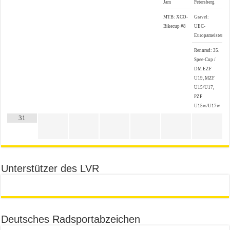
Jam
Petersberg
MTB: XCO-
Gravel:
Bikecup #8
UEC-
Europameistersch
Rennrad: 35.
Spee-Cup /
DM EZF
U19, MZF
U15/U17,
PZF
U15w/U17w
31
Unterstützer des LVR
Deutsches Radsportabzeichen