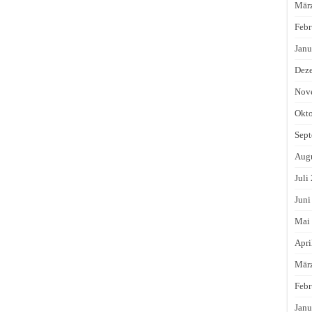
Mär
Febr
Janu
Dez
Nov
Okto
Sept
Augu
Juli
Juni
Mai
Apri
Mär
Febr
Janu