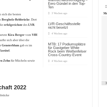
Eero Gündel in den Top-
Ten
Mo
3 Wochen ago
n sich die besten
n
Bergholz-Rehbrücke
. Dort
LVR-Geschäftsstelle
die
erfolgreichste
des
LVR
.
nicht besetzt
4 Wochen ago
setzte
Kira Berger
vom
VfH
durfte sich aber über die
MTB: 17 Podiumsplätze
e Gensterblum
gab es im
für Gastgeber White
izetitel
.
Rock beim Weißenfelser
Cross-Country-Event
en Zehn
für Mücheln sowie
4 Wochen ago
3
chaft 2022
brücke