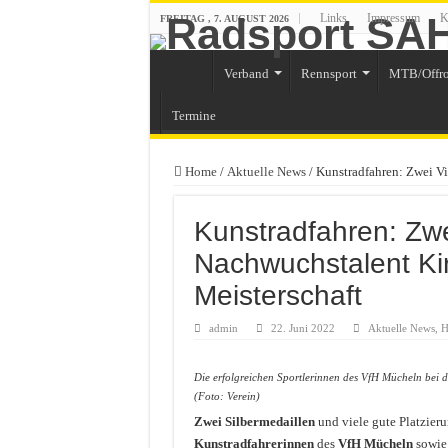
Links
Impressum
K
FREITAG , 7. AUGUST 2026
Verband
Rennsport
MTB/Offr
Termine
Home
/
Aktuelle News
/
Kunstradfahren: Zwei Vi
Kunstradfahren: Zwei
Nachwuchstalent Ki
Meisterschaft
admin
22. Juni 2022
Aktuelle News
,
H
Die erfolgreichen Sportlerinnen des VfH Mücheln bei d
(Foto: Verein)
Zwei Silbermedaillen
und viele gute Platzieru
Kunstradfahrerinnen
des
VfH Mücheln
sowie