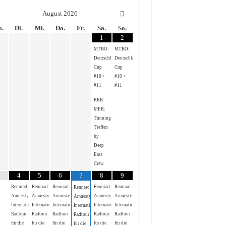
August
2026
.
Di.
Mi.
Do.
Fr.
Sa.
So.
1
2
MTBO:
MTBO:
Deutschland-
Deutschland-
Cup
Cup
#10 +
#10 +
#11
#11
RRB
MER:
Tunning-
Treffen
by
Deep
East
Crew
4
5
6
8
9
7
Rennrad:
Rennrad:
Rennrad:
Rennrad:
Rennrad:
Rennrad:
Amnesty
Amnesty
Amnesty
Amnesty
Amnesty
Amnesty
International
International
International
International
International
International
Radtour
Radtour
Radtour
Radtour
Radtour
Radtour
für die
für die
für die
für die
für die
für die