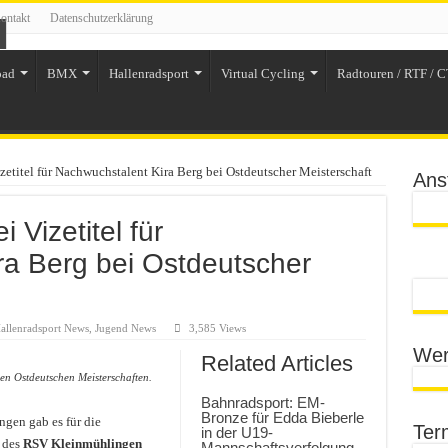
ontakt
Datenschutzerklärung
oad
BMX
Hallenradsport
Virtual Cycling
Radtouren / RTF / C
zetitel für Nachwuchstalent Kira Berg bei Ostdeutscher Meisterschaft
Ans
 Vizetitel für
ra Berg bei Ostdeutscher
allenradsport News
,
Jugend News
3,585 Views
Wer
Related Articles
en Ostdeutschen Meisterschaften.
Bahnradsport: EM-
Bronze für Edda Bieberle
ngen gab es für die
Ter
in der U19-
 des
RSV Kleinmühlingen
Mannschaftsverfolgung –