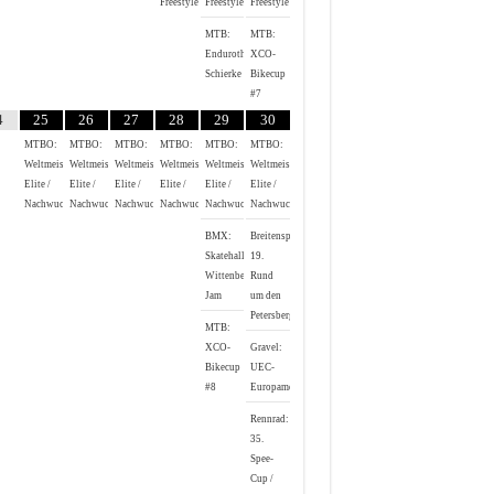
Freestyle
Freestyle
Freestyle
MTB:
MTB:
Endurothon
XCO-
Schierke
Bikecup
#7
4
25
26
27
28
29
30
MTBO:
MTBO:
MTBO:
MTBO:
MTBO:
MTBO:
Weltmeisterschaften
Weltmeisterschaften
Weltmeisterschaften
Weltmeisterschaften
Weltmeisterschaften
Weltmeisterschaften
Elite /
Elite /
Elite /
Elite /
Elite /
Elite /
Nachwuchs
Nachwuchs
Nachwuchs
Nachwuchs
Nachwuchs
Nachwuchs
BMX:
Breitensport:
Skatehalle
19.
Wittenberg
Rund
Jam
um den
Petersberg
MTB:
XCO-
Gravel:
Bikecup
UEC-
#8
Europameisterschaft
Rennrad:
35.
Spee-
Cup /