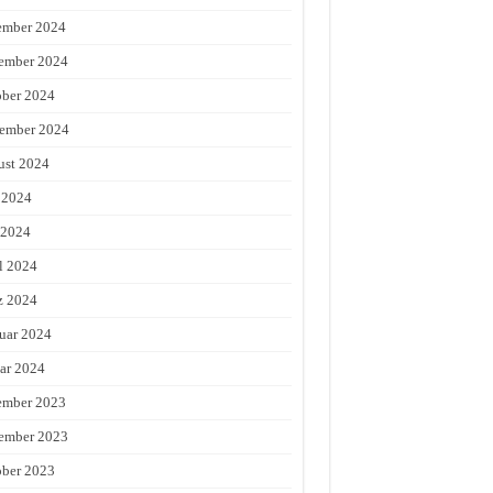
ember 2024
ember 2024
ber 2024
ember 2024
st 2024
 2024
 2024
l 2024
z 2024
uar 2024
ar 2024
ember 2023
ember 2023
ber 2023