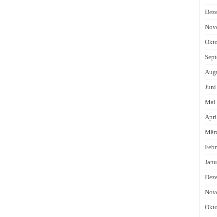
Dez
Nov
Okto
Sept
Augu
Juni
Mai
Apri
Mär
Febr
Janu
Dez
Nov
Okto