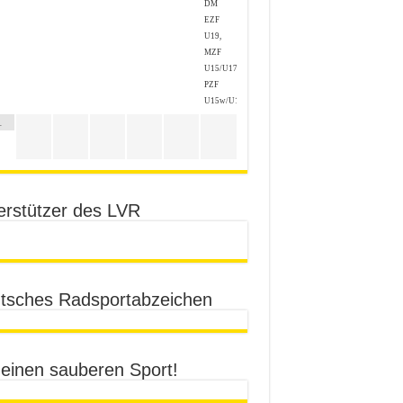
DM
EZF
U19,
MZF
U15/U17,
PZF
U15w/U17w
1
erstützer des LVR
tsches Radsportabzeichen
 einen sauberen Sport!