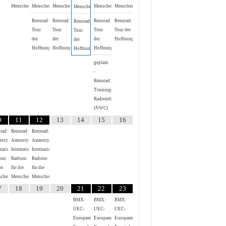
Menschenrechte
Menschenrechte
Menschenrechte
Menschenrechte
Menschenrechte
Menschenrechte
Rennrad:
Rennrad:
Rennrad:
Rennrad:
Rennrad:
Tour
Tour
Tour
Tour der
Tour
der
der
der
Hoffnung
der
Hoffnung
Hoffnung
Hoffnung
Hoffnung
geplant
-
Rennrad:
Trainingsrennen
Radrennbahn
(NWC)
0
11
12
13
14
15
16
rad:
Rennrad:
Rennrad:
esty
Amnesty
Amnesty
national
International
International
our
Radtour
Radtour
ie
für die
für die
chenrechte
Menschenrechte
Menschenrechte
7
18
19
20
21
22
23
BMX:
BMX:
BMX:
UEC-
UEC-
UEC-
Europameisterschaft
Europameisterschaft
Europameisterschaft