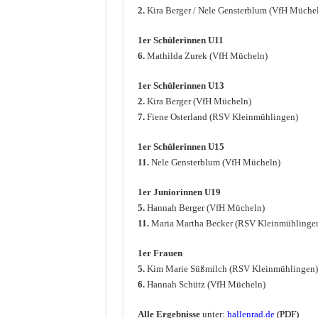
2.
Kira Berger / Nele Gensterblum (VfH Müche
1er Schülerinnen U11
6.
Mathilda Zurek (VfH Mücheln)
1er Schülerinnen U13
2.
Kira Berger (VfH Mücheln)
7.
Fiene Osterland (RSV Kleinmühlingen)
1er Schülerinnen U15
11.
Nele Gensterblum (VfH Mücheln)
1er Juniorinnen U19
5.
Hannah Berger (VfH Mücheln)
11.
Maria Martha Becker (RSV Kleinmühlinge
1er Frauen
5.
Kim Marie Süßmilch (RSV Kleinmühlingen)
6.
Hannah Schütz (VfH Mücheln)
Alle Ergebnisse
unter:
hallenrad.de
(PDF)