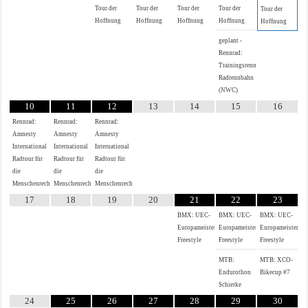
Tour der
Tour der
Tour der
Tour der
Tour der
Hoffnung
Hoffnung
Hoffnung
Hoffnung
Hoffnung
geplant -
Rennrad:
Trainingsrennen
Radrennbahn
(NWC)
10
11
12
13
14
15
16
Rennrad:
Rennrad:
Rennrad:
Amnesty
Amnesty
Amnesty
International
International
International
Radtour für
Radtour für
Radtour für
die
die
die
Menschenrechte
Menschenrechte
Menschenrechte
17
18
19
20
21
22
23
BMX: UEC-
BMX: UEC-
BMX: UEC-
Europameisterschaft
Europameisterschaft
Europameistersch
Freestyle
Freestyle
Freestyle
MTB:
MTB: XCO-
Endurothon
Bikecup #7
Schierke
24
25
26
27
28
29
30