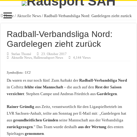
Home
/
Aktuelle News
/
Radball-Verbandsliga Nord: Gardelegen zieht zurück
Radball-Verbandsliga Nord:
Gardelegen zieht zurück
Stefan Thomé
23. Oktober 2017
Aktuelle News
,
Hallenradsport News
4,144 Views
Symbolfoto:
UCI
Da waren es nur noch fünf. Zum Auftakt der
Radball-Verbandsliga Nord
in Colbitz
fehlte eine Mannschaft
– die auch auf den
Rest der Saison
verzichtet
: Stephen Campe und Andreas Friedrich aus
Gardelegen
.
Rainer Gründig
aus Zeitz, verantwortlich für den Ligaspielbetrieb im
LVR Sachsen-Anhalt, teilte am Sonntag per E-Mail mit: „Gardelegen hat
aus
gesundheitlichen Gründen
seine Mannschaft aus der Verbandsliga
zurückgezogen
.“ Das Team wurde deshalb
aus der Wertung
des ersten
Spieltages
genommen
.