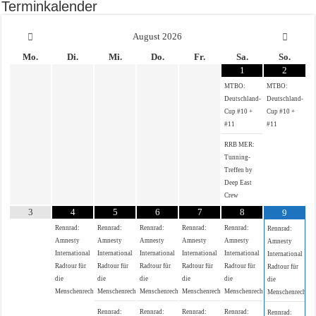
Terminkalender
August
2026
Mo.
Di.
Mi.
Do.
Fr.
Sa.
So.
1
2
MTBO:
MTBO:
Deutschland-
Deutschland-
Cup #10 +
Cup #10 +
#11
#11
RRB MER:
Tunning-
Treffen by
Deep East
Crew
3
4
5
6
7
8
9
Rennrad:
Rennrad:
Rennrad:
Rennrad:
Rennrad:
Rennrad:
Amnesty
Amnesty
Amnesty
Amnesty
Amnesty
Amnesty
International
International
International
International
International
International
Radtour für
Radtour für
Radtour für
Radtour für
Radtour für
Radtour für
die
die
die
die
die
die
Menschenrechte
Menschenrechte
Menschenrechte
Menschenrechte
Menschenrechte
Menschenrechte
Rennrad:
Rennrad:
Rennrad:
Rennrad:
Rennrad: