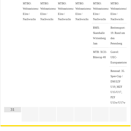
MTBO:
MTBO:
MTBO:
MTBO:
MTBO:
MTBO:
Weltmeisterschaften
Weltmeisterschaften
Weltmeisterschaften
Weltmeisterschaften
Weltmeisterschaften
Weltmeisterschaf
Elite /
Elite /
Elite /
Elite /
Elite /
Elite /
Nachwuchs
Nachwuchs
Nachwuchs
Nachwuchs
Nachwuchs
Nachwuchs
BMX:
Breitensport:
Skatehalle
19. Rund um
Wittenberg
den
Jam
Petersberg
MTB: XCO-
Gravel:
Bikecup #8
UEC-
Europameistersch
Rennrad: 35.
Spee-Cup /
DM EZF
U19, MZF
U15/U17,
PZF
U15w/U17w
31