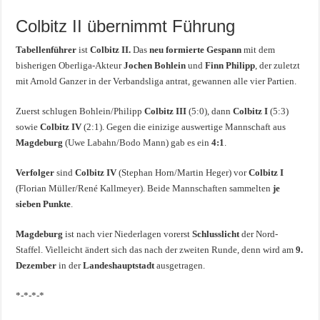
Colbitz II übernimmt Führung
Tabellenführer
ist
Colbitz II.
Das
neu formierte Gespann
mit dem
bisherigen Oberliga-Akteur
Jochen Bohlein
und
Finn Philipp
, der zuletzt
mit Arnold Ganzer in der Verbandsliga antrat, gewannen alle vier Partien.
Zuerst schlugen Bohlein/Philipp
Colbitz III
(5:0), dann
Colbitz I
(5:3)
sowie
Colbitz IV
(2:1). Gegen die einizige auswertige Mannschaft aus
Magdeburg
(Uwe Labahn/Bodo Mann) gab es ein
4:1
.
Verfolger
sind
Colbitz IV
(Stephan Horn/Martin Heger) vor
Colbitz I
(Florian Müller/René Kallmeyer). Beide Mannschaften sammelten
je
sieben Punkte
.
Magdeburg
ist nach vier Niederlagen vorerst
Schlusslicht
der Nord-
Staffel. Vielleicht ändert sich das nach der zweiten Runde, denn wird am
9.
Dezember
in der
Landeshauptstadt
ausgetragen.
*-*-*-*