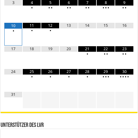
3
4
5
6
7
8
9
•
•
•
•
•
•
•
•
•
•
•
•
11
12
13
14
15
16
10
•
•
•
17
18
19
20
21
22
23
•
•
•
•
•
24
25
26
27
28
29
30
•
•
•
•
•
•
•
•
•
•
•
31
Unterstützer des LVR