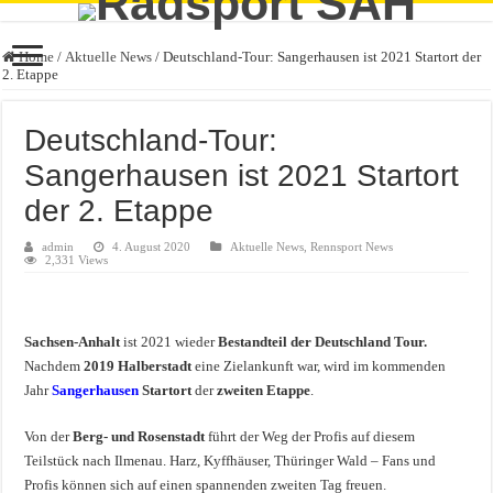
Home
/
Aktuelle News
/
Deutschland-Tour: Sangerhausen ist 2021 Startort der
2. Etappe
Deutschland-Tour:
Sangerhausen ist 2021 Startort
der 2. Etappe
admin
4. August 2020
Aktuelle News
,
Rennsport News
2,331 Views
Sachsen-Anhalt
ist 2021 wieder
Bestandteil der Deutschland Tour.
Nachdem
2019 Halberstadt
eine Zielankunft war, wird im kommenden
Jahr
Sangerhausen
Startort
der
zweiten Etappe
.
Von der
Berg- und Rosenstadt
führt der Weg der Profis auf diesem
Teilstück nach Ilmenau. Harz, Kyffhäuser, Thüringer Wald – Fans und
Profis können sich auf einen spannenden zweiten Tag freuen.