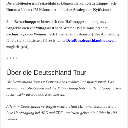
Die
ambitionierten Freizeitfahrer
können die
komplette Etappe
nach
Ilmenau
fahren (178 Kilometer), inklusive
Anstieg
zum
Kyffhäuser
.
Zum
Reinschnuppern
bietet sich eine
Halbetappe
an: morgens von
Sangerhausen
zur
Mittagsrast
nach
Weimar
(95 Kilometer) oder
nachmittags
von
Weimar
nach
Ilmenau
(83 Kilometer). Die
Anmeldung
für die stark limitierten Plätze ist unter
DeinRide.deutschland-tour.com
möglich. (
red
)
*-*-*-*
Über die Deutschland Tour
Die Deutschland Tour ist Deutschlands größtes Radsportfestival. Das
viertägige Profi-Rennen und die Mitmachangebote in allen Etappenorten
locken mehr als 500.000 Besucher an.
Allein in Deutschland verfolgen mehr als fünf Millionen Zuschauer die
Live-Übertragung bei ARD und ZDF – weltweit gehen die Bilder in 190
Länder.