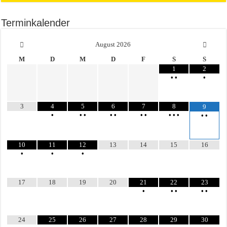
Terminkalender
August
2026
M
D
M
D
F
S
S
1
2
•
•
•
3
4
5
6
7
8
9
•
•
•
•
•
•
•
•
•
•
•
•
10
11
12
13
14
15
16
•
•
•
17
18
19
20
21
22
23
•
•
•
•
•
24
25
26
27
28
29
30