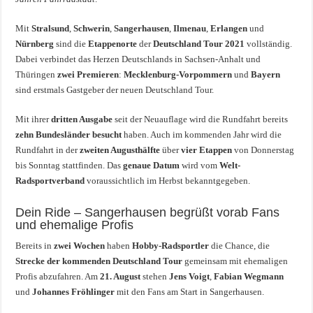
Mit
Stralsund
,
Schwerin
,
Sangerhausen
,
Ilmenau
,
Erlangen
und
Nürnberg
sind die
Etappenorte
der
Deutschland Tour 2021
vollständig.
Dabei verbindet das Herzen Deutschlands in Sachsen-Anhalt und
Thüringen
zwei Premieren
:
Mecklenburg-Vorpommern
und
Bayern
sind erstmals Gastgeber der neuen Deutschland Tour.
Mit ihrer
dritten Ausgabe
seit der Neuauflage wird die Rundfahrt bereits
zehn Bundesländer besucht
haben. Auch im kommenden Jahr wird die
Rundfahrt in der
zweiten Augusthälfte
über
vier Etappen
von Donnerstag
bis Sonntag stattfinden. Das
genaue Datum
wird vom
Welt-
Radsportverband
voraussichtlich im Herbst bekanntgegeben.
Dein Ride – Sangerhausen begrüßt vorab Fans
und ehemalige Profis
Bereits in
zwei Wochen
haben
Hobby-Radsportler
die Chance, die
Strecke der kommenden Deutschland Tour
gemeinsam mit ehemaligen
Profis abzufahren. Am
21. August
stehen
Jens Voigt
,
Fabian Wegmann
und
Johannes Fröhlinger
mit den Fans am Start in Sangerhausen.