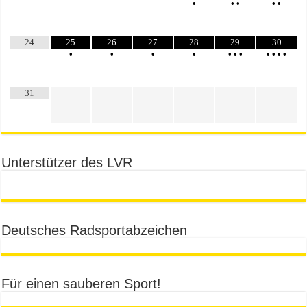
•
•
•
•
•
24
25
26
27
28
29
30
•
•
•
•
•
•
•
•
•
•
•
31
Unterstützer des LVR
Deutsches Radsportabzeichen
Für einen sauberen Sport!