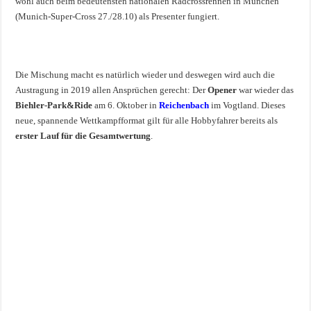
wohl auch beim bedeutensten nationalen Radcrossrennen in München
(Munich-Super-Cross 27./28.10) als Presenter fungiert.
Die Mischung macht es natürlich wieder und deswegen wird auch die
Austragung in 2019 allen Ansprüchen gerecht: Der
Opener
war wieder das
Biehler-Park&Ride
am 6. Oktober in
Reichenbach
im Vogtland. Dieses
neue, spannende Wettkampfformat gilt für alle Hobbyfahrer bereits als
erster Lauf für die Gesamtwertung
.