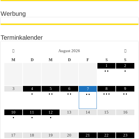
Werbung
Terminkalender
August
2026
M
D
M
D
F
S
S
1
2
•
•
•
3
4
5
6
8
9
7
•
•
•
•
•
•
•
•
•
•
•
•
10
11
12
13
14
15
16
•
•
•
17
18
19
20
21
22
23