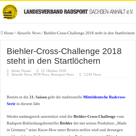
Home
/
Aktuelle News
/
Biehler-Cross-Challenge 2018 steht in den Startlöchern
Biehler-Cross-Challenge 2018
steht in den Startlöchern
Stefan Thomé
25. Oktober 2018
Aktuelle News
,
MTB News
,
Rennsport News
3,249 Views
Bereits in die
21. Saison
geht die traditionelle
Mitteldeutsche Radcross-
Serie
in diesem Jahr.
Wieder umfangreich unterstützt wird die
Biehler-Cross-Challenge
vom
Radsport-Bekleidungshersteller
Biehler
der mir seinen Produkten „Made
in Germany“ seine Know-How unter Beweis stellen wird und deswegen