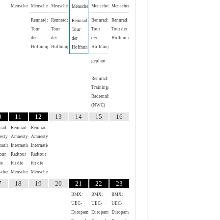
Menschenrechte
Menschenrechte
Menschenrechte
Menschenrechte
Menschenrechte
Menschenrechte
Rennrad:
Rennrad:
Rennrad:
Rennrad:
Rennrad:
Tour
Tour
Tour
Tour der
Tour
der
der
der
Hoffnung
der
Hoffnung
Hoffnung
Hoffnung
Hoffnung
geplant
-
Rennrad:
Trainingsrennen
Radrennbahn
(NWC)
0
11
12
13
14
15
16
rad:
Rennrad:
Rennrad:
esty
Amnesty
Amnesty
national
International
International
our
Radtour
Radtour
ie
für die
für die
chenrechte
Menschenrechte
Menschenrechte
7
18
19
20
21
22
23
BMX:
BMX:
BMX:
UEC-
UEC-
UEC-
Europameisterschaft
Europameisterschaft
Europameisterschaft