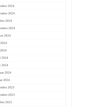
ember 2024
ember 2024
ber 2024
ember 2024
st 2024
 2024
 2024
l 2024
z 2024
uar 2024
ar 2024
ember 2023
ember 2023
ber 2023