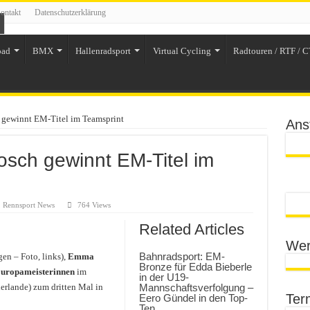
ontakt
Datenschutzerklärung
oad
BMX
Hallenradsport
Virtual Cycling
Radtouren / RTF / C
 gewinnt EM-Titel im Teamsprint
Ans
osch gewinnt EM-Titel im
,
Rennsport News
764 Views
Related Articles
Wer
Bahnradsport: EM-
n – Foto, links),
Emma
Bronze für Edda Bieberle
uropameisterinnen
im
in der U19-
derlande) zum dritten Mal in
Mannschaftsverfolgung –
Ter
Eero Gündel in den Top-
Ten