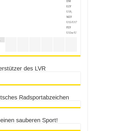
DM
EZF
U19,
MZF
U15/U17,
PZF
U15w/U17w
1
erstützer des LVR
tsches Radsportabzeichen
 einen sauberen Sport!