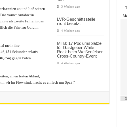
3 Wochen ago
ritannien
an und ließ seinen
Trio vorne: Anfahrerin
Mo
LVR-Geschäftsstelle
onnte als zweite Fahrerin das
nicht besetzt
lich die Fahrt zu Gold in
4 Wochen ago
MTB: 17 Podiumsplätze
al mehr ihre
für Gastgeber White
Rock beim Weißenfelser
 46,151 Sekunden relativ
Cross-Country-Event
46,754) gegen Polen
4 Wochen ago
ten, einen festen Ablauf,
Wenn wir im Flow sind, macht es einfach nur Spaß.“
3