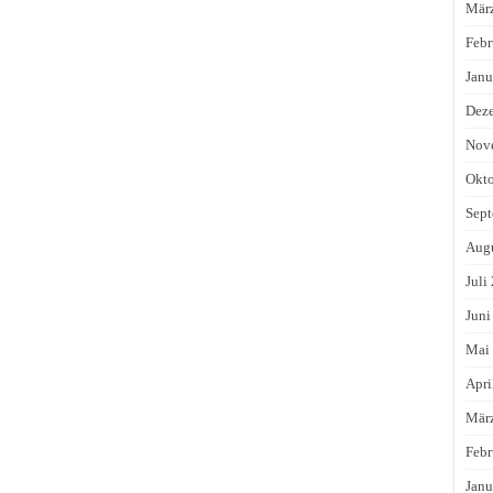
Mär
Febr
Janu
Dez
Nov
Okto
Sept
Augu
Juli
Juni
Mai
Apri
Mär
Febr
Janu