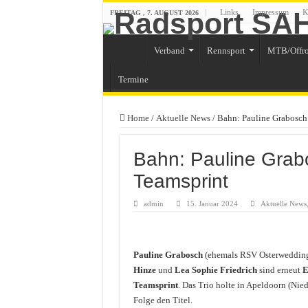
Links
Impressum
K
FREITAG , 7. AUGUST 2026
Verband
Rennsport
MTB/Offr
Termine
Home
/
Aktuelle News
/
Bahn: Pauline Grabosch
Bahn: Pauline Grab
Teamsprint
admin
15. Januar 2024
Aktuelle News
Pauline Grabosch
(ehemals RSV Osterweddinge
Hinze
und
Lea Sophie Friedrich
sind erneut
E
Teamsprint
. Das Trio holte in Apeldoorn (Nie
Folge den Titel.