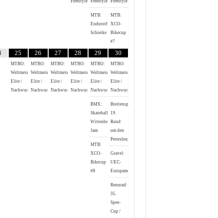
Freestyle
Freestyle
Freestyle
MTB:
MTB:
Endurothon
XCO-
Schierke
Bikecup
#7
4
25
26
27
28
29
30
MTBO:
MTBO:
MTBO:
MTBO:
MTBO:
MTBO:
Weltmeisterschaften
Weltmeisterschaften
Weltmeisterschaften
Weltmeisterschaften
Weltmeisterschaften
Weltmeisterschaften
Elite /
Elite /
Elite /
Elite /
Elite /
Elite /
Nachwuchs
Nachwuchs
Nachwuchs
Nachwuchs
Nachwuchs
Nachwuchs
BMX:
Breitensport:
Skatehalle
19.
Wittenberg
Rund
Jam
um den
Petersberg
MTB:
XCO-
Gravel:
Bikecup
UEC-
#8
Europameisterschaft
Rennrad:
35.
Spee-
Cup /