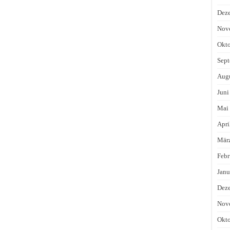
Dez
Nov
Okto
Sept
Augu
Juni
Mai
Apri
Mär
Febr
Janu
Dez
Nov
Okto