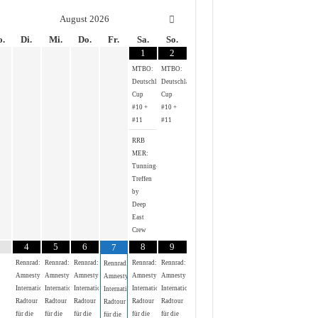
August
2026
.
Di.
Mi.
Do.
Fr.
Sa.
So.
1
2
MTBO:
MTBO:
Deutschland-
Deutschland-
Cup
Cup
#10 +
#10 +
#11
#11
RRB
MER:
Tunning-
Treffen
by
Deep
East
Crew
4
5
6
8
9
7
Rennrad:
Rennrad:
Rennrad:
Rennrad:
Rennrad:
Rennrad:
Amnesty
Amnesty
Amnesty
Amnesty
Amnesty
Amnesty
International
International
International
International
International
International
Radtour
Radtour
Radtour
Radtour
Radtour
Radtour
für die
für die
für die
für die
für die
für die