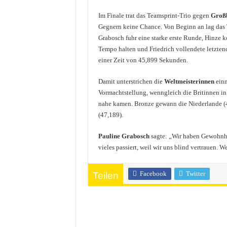
Im Finale trat das Teamsprint-Trio gegen
Großb
Gegnern keine Chance. Von Beginn an lag das 
Grabosch fuhr eine starke erste Runde, Hinze k
Tempo halten und Friedrich vollendete letztend
einer Zeit von 45,899 Sekunden.
Damit unterstrichen die
Weltmeisterinnen
einm
Vormachtstellung, wenngleich die Britinnen in
nahe kamen. Bronze gewann die Niederlande (
(47,189).
Pauline Grabosch
sagte: „Wir haben Gewohnhei
vieles passiert, weil wir uns blind vertrauen. 
Facebook
Twitter
Teilen