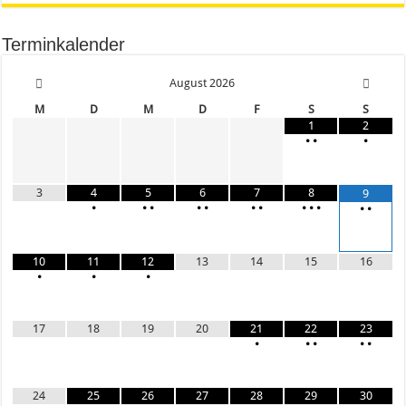
Terminkalender
August
2026
M
D
M
D
F
S
S
1
2
•
•
•
3
4
5
6
7
8
9
•
•
•
•
•
•
•
•
•
•
•
•
10
11
12
13
14
15
16
•
•
•
17
18
19
20
21
22
23
•
•
•
•
•
24
25
26
27
28
29
30