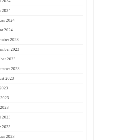
l 2024
z 2024
uar 2024
ar 2024
ember 2023
ember 2023
ber 2023
ember 2023
st 2023
 2023
 2023
 2023
l 2023
z 2023
uar 2023