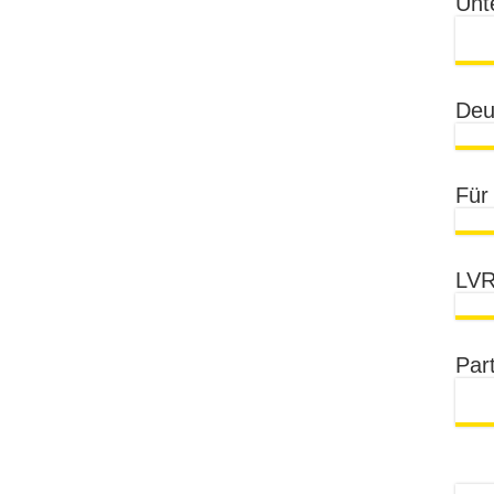
Unt
Deu
Für
LVR
Par