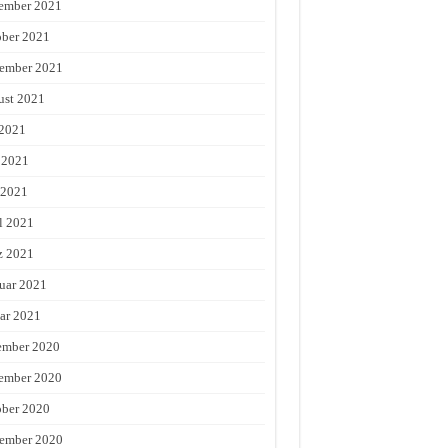
ember 2021
ber 2021
ember 2021
st 2021
 2021
 2021
 2021
l 2021
z 2021
uar 2021
ar 2021
ember 2020
ember 2020
ber 2020
ember 2020