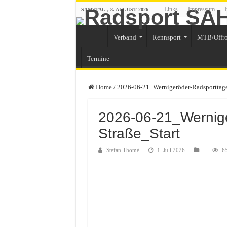
Links
Impressum
SAMSTAG , 8. AUGUST 2026
Verband
Rennsport
MTB/Offr
Termine
Home
/
2026-06-21_Wernigeröder-Radsporttag
2026-06-21_Wernige
Straße_Start
Stefan Thomé
1. Juli 2026
65