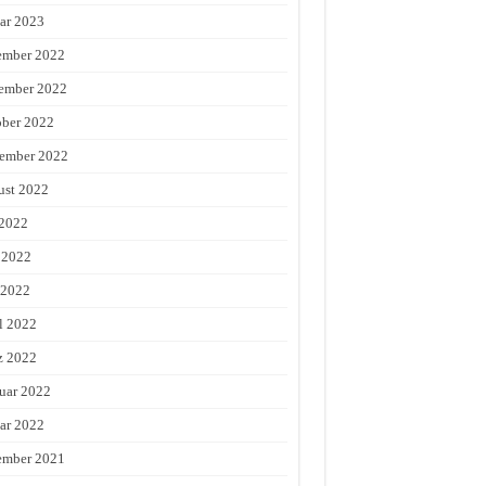
ar 2023
ember 2022
ember 2022
ber 2022
ember 2022
st 2022
 2022
 2022
 2022
l 2022
z 2022
uar 2022
ar 2022
ember 2021