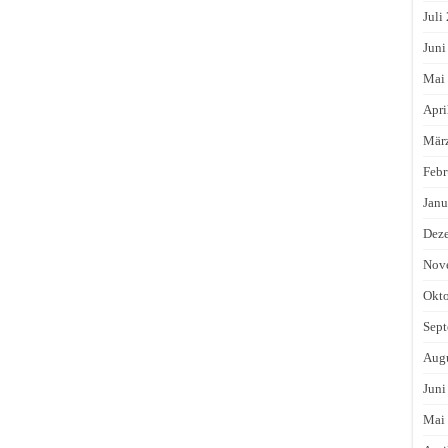
Juli
Juni
Mai
Apri
Mär
Febr
Janu
Dez
Nov
Okto
Sept
Augu
Juni
Mai