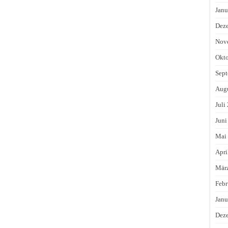
Janu
Dez
Nov
Okto
Sept
Augu
Juli
Juni
Mai
Apri
Mär
Febr
Janu
Dez