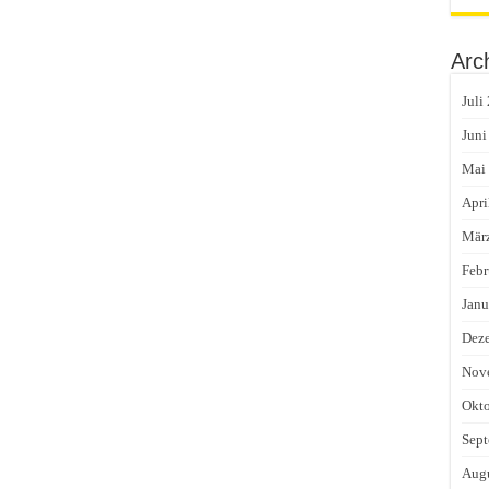
Arc
Juli
Juni
Mai
Apri
Mär
Febr
Janu
Dez
Nov
Okto
Sept
Augu