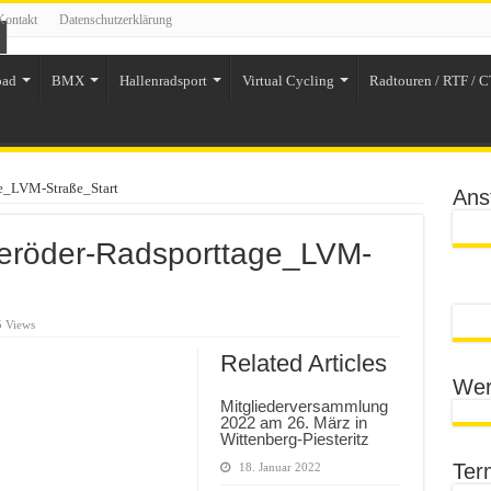
Kontakt
Datenschutzerklärung
oad
BMX
Hallenradsport
Virtual Cycling
Radtouren / RTF / C
e_LVM-Straße_Start
Ans
röder-Radsporttage_LVM-
 Views
Related Articles
Wer
Mitgliederversammlung
2022 am 26. März in
Wittenberg-Piesteritz
Ter
18. Januar 2022