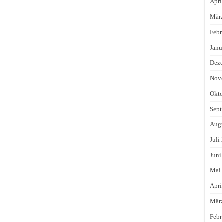
Apri
Mär
Febr
Janu
Dez
Nov
Okto
Sept
Augu
Juli
Juni
Mai
Apri
Mär
Febr