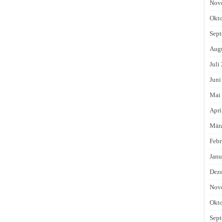
Nov
Okto
Sept
Augu
Juli
Juni
Mai
Apri
Mär
Febr
Janu
Dez
Nov
Okto
Sept