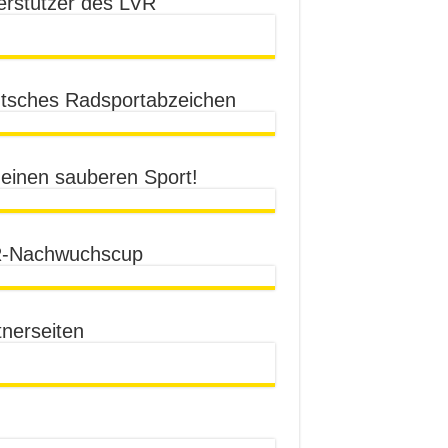
erstützer des LVR
tsches Radsportabzeichen
 einen sauberen Sport!
-Nachwuchscup
tnerseiten