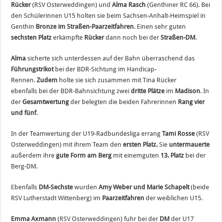
Rücker
(RSV Osterweddingen) und
Alma Rasch
(Genthiner RC 66). Bei
den Schülerinnen U15 holten sie beim Sachsen-Anhalt-Heimspiel in
Genthin
Bronze im Straßen-Paarzeitfahren
. Einen sehr guten
sechsten Platz
erkämpfte
Rücker
dann noch bei der
Straßen-DM
.
Alma
sicherte sich unterdessen auf der Bahn überraschend das
Führungstrikot
bei der BDR-Sichtung im Handicap-
Rennen.
Zudem
holte sie sich zusammen mit Tina Rücker
ebenfalls bei der BDR-Bahnsichtung zwei
dritte Plätze
im
Madison
. In
der
Gesamtwertung
der belegten die beiden Fahrerinnen
Rang vier
und fünf
.
In der Teamwertung der U19-Radbundesliga errang
Tami Rosse
(RSV
Osterweddingen) mit ihrem Team den
ersten Platz.
Sie
untermauerte
außerdem ihre
gute Form am Berg
mit einemguten
13. Platz
bei der
Berg-DM.
Ebenfalls
DM-Sechste
wurden
Amy Weber und Marie Schapelt
(beide
RSV Lutherstadt Wittenberg) im
Paarzeitfahren
der weiblichen U15.
Emma Axmann
(RSV Osterweddingen) fuhr bei der
DM
der U17