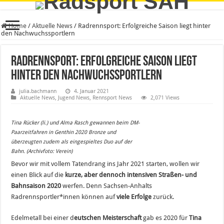
Home
/
Aktuelle News
/
Radrennsport: Erfolgreiche Saison liegt hinter
den Nachwuchssportlern
Radrennsport: Erfolgreiche Saison liegt
hinter den Nachwuchssportlern
julia.bachmann
4. Januar 2021
Aktuelle News
,
Jugend News
,
Rennsport News
2,071 Views
Tina Rücker (li.) und Alma Rasch gewannen beim DM-
Paarzeitfahren in Genthin 2020 Bronze und
überzeugten zudem als eingespieltes Duo auf der
Bahn. (Archivfoto: Verein)
Bevor wir mit vollem Tatendrang ins Jahr 2021 starten, wollen wir
einen Blick auf die
kurze, aber dennoch intensiven Straßen- und
Bahnsaison 2020
werfen. Denn Sachsen-Anhalts
Radrennsportler*innen können auf
viele Erfolge
zurück.
Edelmetall bei einer d
eutschen Meisterschaft
gab es 2020 für
Tina