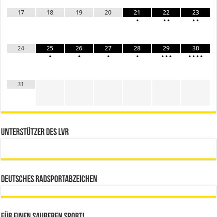
17
18
19
20
21
22
23
•
•
•
•
•
24
25
26
27
28
29
30
•
•
•
•
•
•
•
•
•
•
•
31
Unterstützer des LVR
Deutsches Radsportabzeichen
Für einen sauberen Sport!