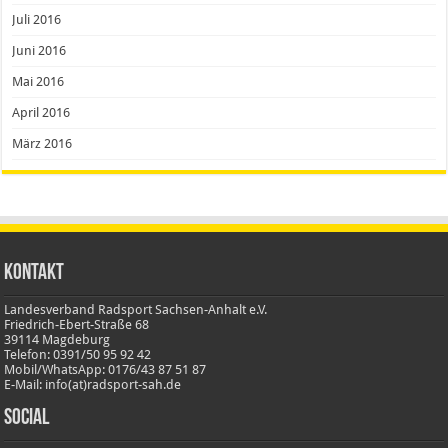
Juli 2016
Juni 2016
Mai 2016
April 2016
März 2016
Kontakt
Landesverband Radsport Sachsen-Anhalt e.V.
Friedrich-Ebert-Straße 68
39114 Magdeburg
Telefon: 0391/50 95 92 42
Mobil/WhatsApp: 0176/43 87 51 87
E-Mail: info(at)radsport-sah.de
Social