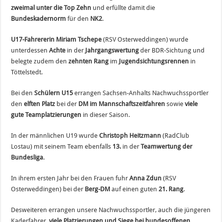
zweimal unter die Top Zehn
und erfüllte damit die
Bundeskadernorm
für den
NK2
.
U17-Fahrererin Miriam Tschepe
(RSV Osterweddingen) wurde
unterdessen
Achte
in der
Jahrgangswertung
der BDR-Sichtung und
belegte zudem den
zehnten Rang
im
Jugendsichtungsrennen
in
Töttelstedt.
Bei den
Schülern U15
errangen Sachsen-Anhalts Nachwuchssportler
den
elften Platz
bei der
DM im Mannschaftszeitfahren
sowie
viele
gute Teamplatzierungen
in dieser Saison.
In der männlichen U19 wurde
Christoph Heitzmann
(RadClub
Lostau) mit seinem Team ebenfalls
13.
in der
Teamwertung der
Bundesliga
.
In ihrem ersten Jahr bei den Frauen fuhr
Anna Zdun
(RSV
Osterweddingen) bei der
Berg-DM
auf einen guten
21. Rang
.
Desweiteren errangen unsere Nachwuchssportler, auch die jüngeren
Kaderfahrer,
viele Platzierungen und Siege bei bundesoffenen