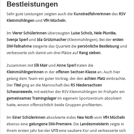
Bestleistungen
Sehr gute Leistungen zeigten auch die
Kunstradfahrerinnen
des
RSV
Kleinmühlingen
und
VfH Mücheln
.
Im
Vierer Schülerinnen
überzeugten
Luise Scholz, Nele Pluntke,
Svenja Sperl
und
Ida Grützmacher
(Kleinmühlingen). Bei der
ersten
DM-Teilnahme
steigerte das Quartett die
persönliche Bestleisung
und
verbesserte sich damit um drei Plätze auf
Rang sieben
.
Zusammen mit
Elli Mair
und
Anne Sperl
traten die
Kleinmühlingerinnen
in der
offenen Sechser-Klasse
an. Auch hier
gelang dem Team ein guter Vortrag, der den
achten Platz
einbrachte.
Der
Titel
ging an die Mannschaft des
RS Niedersachsen
Schwanewede
, mit welcher der RSV Kleinmühlingen im Frühjahr ein
gemeinsames Trainingslager
im eigenem Sportzentrum absolviert
hatte, wovon offensichtlich beide Gruppen profitierten.
Im
Einer Schülerinnen
absolvierte indes
Nea Noth
vom
VfH Mücheln
ebenso eine
gelungene DM-Premiere
. Die
Landesmeisterin
zeigte in
ihrem ersten Jahr bei der
U15
eine saubere Kür und verbesserte sich