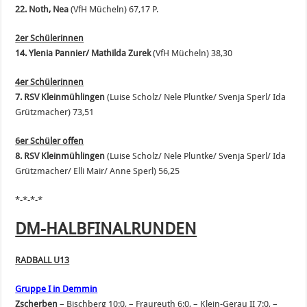
22. Noth, Nea
(VfH Mücheln) 67,17 P.
2er Schülerinnen
14. Ylenia Pannier/ Mathilda Zurek
(VfH Mücheln) 38,30
4er Schülerinnen
7.
RSV Kleinmühlingen
(Luise Scholz/ Nele Pluntke/ Svenja Sperl/ Ida
Grützmacher) 73,51
6er Schüler offen
8. RSV Kleinmühlingen
(Luise Scholz/ Nele Pluntke/ Svenja Sperl/ Ida
Grützmacher/ Elli Mair/ Anne Sperl) 56,25
*-*-*-*
DM-HALBFINALRUNDEN
RADBALL U13
Gruppe I in Demmin
Zscherben
– Bischberg 10:0, – Fraureuth 6:0, – Klein-Gerau II 7:0, –