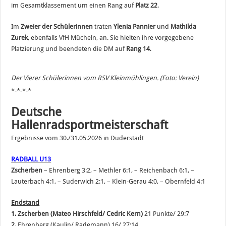
im Gesamtklassement um einen Rang auf
Platz 22
.
Im
Zweier der Schülerinnen
traten
Ylenia Pannier
und
Mathilda
Zurek
, ebenfalls VfH Mücheln, an. Sie hielten ihre vorgegebene
Platzierung und beendeten die DM auf
Rang 14
.
Der Vierer Schülerinnen vom RSV Kleinmühlingen. (Foto: Verein)
*-*-*-*
Deutsche
Hallenradsportmeisterschaft
Ergebnisse vom 30./31.05.2026 in Duderstadt
RADBALL U13
Zscherben
– Ehrenberg 3:2, – Methler 6:1, – Reichenbach 6:1, –
Lauterbach 4:1, – Suderwich 2:1, – Klein-Gerau 4:0, – Obernfeld 4:1
Endstand
1. Zscherben
(Mateo Hirschfeld/ Cedric Kern)
21 Punkte/ 29:7
2.
Ehrenberg (Kaulin/ Rademann) 16/ 27:14