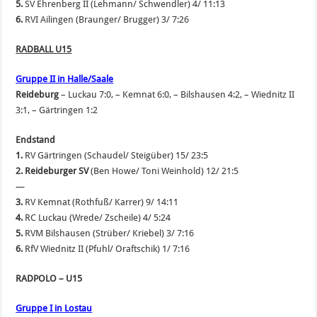
5.
SV Ehrenberg II (Lehmann/ Schwendler) 4/ 11:13
6.
RVI Ailingen (Braunger/ Brugger) 3/ 7:26
RADBALL U15
Gruppe II in Halle/Saale
Reideburg
– Luckau 7:0, – Kemnat 6:0, – Bilshausen 4:2, – Wiednitz II
3:1, – Gärtringen 1:2
Endstand
1.
RV Gärtringen (Schaudel/ Steigüber) 15/ 23:5
2. Reideburger SV
(Ben Howe/ Toni Weinhold) 12/ 21:5
—
3.
RV Kemnat (Rothfuß/ Karrer) 9/ 14:11
4.
RC Luckau (Wrede/ Zscheile) 4/ 5:24
5.
RVM Bilshausen (Strüber/ Kriebel) 3/ 7:16
6.
RfV Wiednitz II (Pfuhl/ Oraftschik) 1/ 7:16
RADPOLO – U15
Gruppe I in Lostau