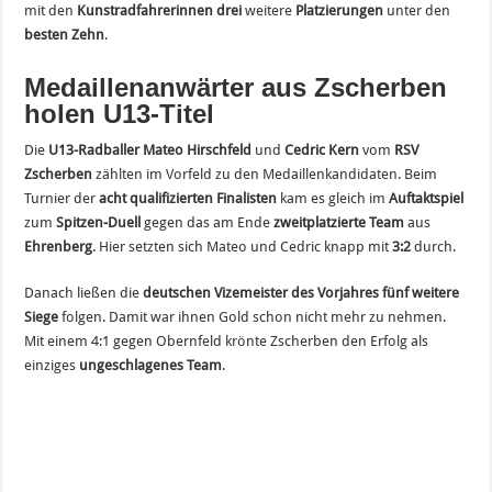
mit den
Kunstradfahrerinnen
drei
weitere
Platzierungen
unter den
besten Zehn
.
Medaillenanwärter aus Zscherben
holen U13-Titel
Die
U13-Radballer
Mateo Hirschfeld
und
Cedric Kern
vom
RSV
Zscherben
zählten im Vorfeld zu den Medaillenkandidaten. Beim
Turnier der
acht qualifizierten Finalisten
kam es gleich im
Auftaktspiel
zum
Spitzen-Duell
gegen das am Ende
zweitplatzierte Team
aus
Ehrenberg
. Hier setzten sich Mateo und Cedric knapp mit
3:2
durch.
Danach ließen die
deutschen Vizemeister des Vorjahres
fünf weitere
Siege
folgen. Damit war ihnen Gold schon nicht mehr zu nehmen.
Mit einem 4:1 gegen Obernfeld krönte Zscherben den Erfolg als
einziges
ungeschlagenes Team
.