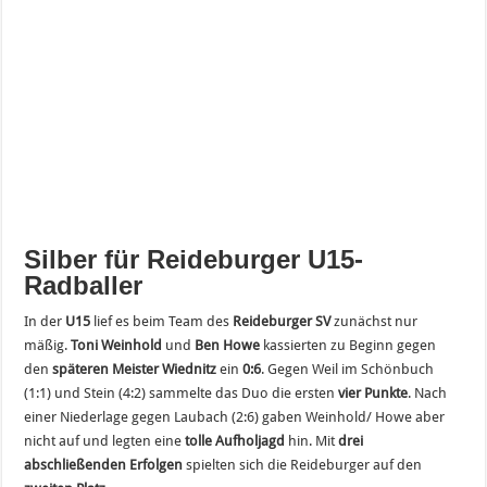
Silber für Reideburger U15-
Radballer
In der
U15
lief es beim Team des
Reideburger SV
zunächst nur
mäßig.
Toni Weinhold
und
Ben Howe
kassierten zu Beginn gegen
den
späteren Meister Wiednitz
ein
0:6
. Gegen Weil im Schönbuch
(1:1) und Stein (4:2) sammelte das Duo die ersten
vier Punkte
. Nach
einer Niederlage gegen Laubach (2:6) gaben Weinhold/ Howe aber
nicht auf und legten eine
tolle Aufholjagd
hin. Mit
drei
abschließenden Erfolgen
spielten sich die Reideburger auf den