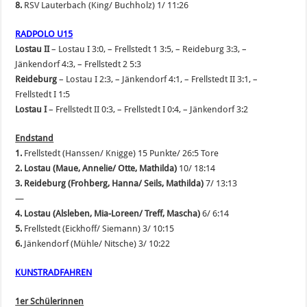
8.
RSV Lauterbach (King/ Buchholz) 1/ 11:26
RADPOLO U15
Lostau II
– Lostau I 3:0, – Frellstedt 1 3:5, – Reideburg 3:3, –
Jänkendorf 4:3, – Frellstedt 2 5:3
Reideburg
– Lostau I 2:3, – Jänkendorf 4:1, – Frellstedt II 3:1, –
Frellstedt I 1:5
Lostau I
– Frellstedt II 0:3, – Frellstedt I 0:4, – Jänkendorf 3:2
Endstand
1.
Frellstedt (Hanssen/ Knigge) 15 Punkte/ 26:5 Tore
2. Lostau
(Maue, Annelie/ Otte, Mathilda)
10/ 18:14
3. Reideburg
(Frohberg, Hanna/ Seils, Mathilda)
7/ 13:13
—
4. Lostau
(Alsleben, Mia-Loreen/ Treff, Mascha)
6/ 6:14
5.
Frellstedt (Eickhoff/ Siemann) 3/ 10:15
6.
Jänkendorf (Mühle/ Nitsche) 3/ 10:22
KUNSTRADFAHREN
1er Schülerinnen