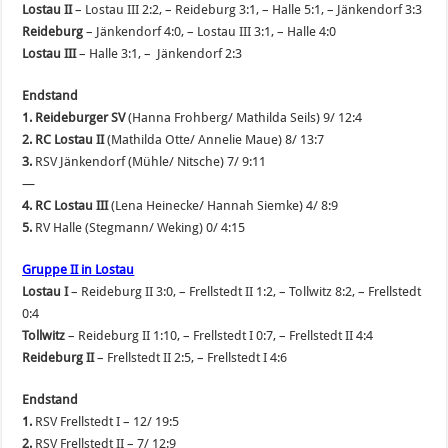
Lostau II
– Lostau III 2:2, – Reideburg 3:1, – Halle 5:1, – Jänkendorf 3:3
Reideburg
– Jänkendorf 4:0, – Lostau III 3:1, – Halle 4:0
Lostau III
– Halle 3:1, – Jänkendorf 2:3
Endstand
1. Reideburger SV
(Hanna Frohberg/ Mathilda Seils) 9/ 12:4
2. RC Lostau II
(Mathilda Otte/ Annelie Maue) 8/ 13:7
3.
RSV Jänkendorf (Mühle/ Nitsche) 7/ 9:11
—
4. RC Lostau III
(Lena Heinecke/ Hannah Siemke) 4/ 8:9
5.
RV Halle (Stegmann/ Weking) 0/ 4:15
Gruppe II in Lostau
Lostau I
– Reideburg II 3:0, – Frellstedt II 1:2, – Tollwitz 8:2, – Frellstedt
0:4
Tollwitz
– Reideburg II 1:10, – Frellstedt I 0:7, – Frellstedt II 4:4
Reideburg II
– Frellstedt II 2:5, – Frellstedt I 4:6
Endstand
1.
RSV Frellstedt I – 12/ 19:5
2.
RSV Frellstedt II – 7/ 12:9