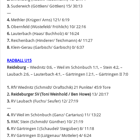
3.
Suderwich (Göttken/ Göttken) 15/ 30:13
—
4.
Methler (Krüger/ Arns) 121/ 6:19
5.
Obernfeld (Wüstefeld/ Fröhlich) 10/ 22:16
6.
Lauterbach (Haas/ Buchholz) 4/ 16:24
7.
Reichenbach (Hinderer/ Teichmann) 4/ 11:27
8.
Klein-Gerau (Garbisch/ Garbisch) 0/ 6:37
RADBALL U15
Reideburg
– Wiednitz 0:6, – Weil im Schönbuch 1:1, – Stein 4:2, –
Laubach 2:6, – Lauterbach 4:1, – Gärtringen I 2:1, – Gärtringen II 7:0
1.
RfV Wiednitz (Schmidt/ Oraftschik) 21 Punkte/ 45:9 Tore
2. Reideburger SV
(Toni Weinhold / Ben Howe)
13/ 20:17
3.
RV Laubach (Fuchs/ Seufer) 12/ 27:19
—
4.
RV Weil im Schönbuch (Ganz/ Cartarius) 11/ 13:22
5.
RMC Stein (Schmidt/ Günther) 10/ 21:19
6.
RV Gärtringen I (Schaudel/ Steigüber) 8/ 11:18
7.
RV Gärtringen II (Lütgenau/ Motteler) 4/ 6:24