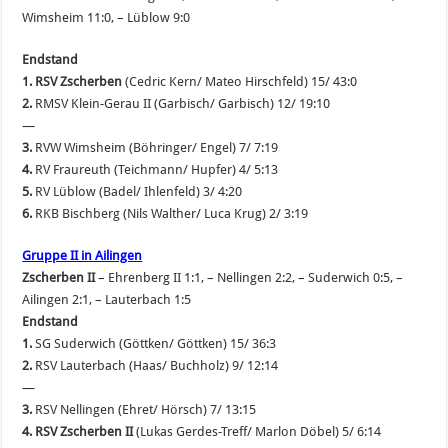
Wimsheim 11:0, – Lüblow 9:0
Endstand
1. RSV Zscherben
(Cedric Kern/ Mateo Hirschfeld) 15/ 43:0
2.
RMSV Klein-Gerau II (Garbisch/ Garbisch) 12/ 19:10
—
3.
RVW Wimsheim (Böhringer/ Engel) 7/ 7:19
4.
RV Fraureuth (Teichmann/ Hupfer) 4/ 5:13
5.
RV Lüblow (Badel/ Ihlenfeld) 3/ 4:20
6.
RKB Bischberg (Nils Walther/ Luca Krug) 2/ 3:19
Gruppe II in Ailingen
Zscherben II
– Ehrenberg II 1:1, – Nellingen 2:2, – Suderwich 0:5, –
Ailingen 2:1, – Lauterbach 1:5
Endstand
1.
SG Suderwich (Göttken/ Göttken) 15/ 36:3
2.
RSV Lauterbach (Haas/ Buchholz) 9/ 12:14
—
3.
RSV Nellingen (Ehret/ Hörsch) 7/ 13:15
4. RSV Zscherben II
(Lukas Gerdes-Treff/ Marlon Döbel) 5/ 6:14