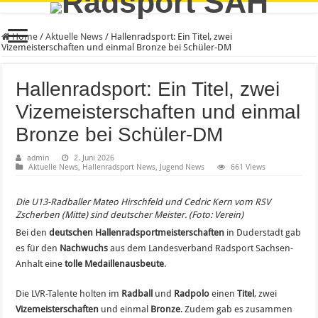
Home
/
Aktuelle News
/
Hallenradsport: Ein Titel, zwei
Vizemeisterschaften und einmal Bronze bei Schüler-DM
Hallenradsport: Ein Titel, zwei
Vizemeisterschaften und einmal
Bronze bei Schüler-DM
admin
2. Juni 2026
Aktuelle News
,
Hallenradsport News
,
Jugend News
661 Views
Die U13-Radballer Mateo Hirschfeld und Cedric Kern vom RSV
Zscherben (Mitte) sind deutscher Meister. (Foto: Verein)
Bei den
deutschen Hallenradsportmeisterschaften
in Duderstadt gab
es für den
Nachwuchs
aus dem Landesverband Radsport Sachsen-
Anhalt eine
tolle Medaillenausbeute
.
Die LVR-Talente holten im
Radball
und
Radpolo
einen
Titel
, zwei
Vizemeisterschaften
und einmal
Bronze
. Zudem gab es zusammen