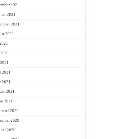
ember 2021
ber 2021
ember 2021
st 2021
 2021
 2021
 2021
l 2021
z 2021
uar 2021
ar 2021
ember 2020
ember 2020
ber 2020