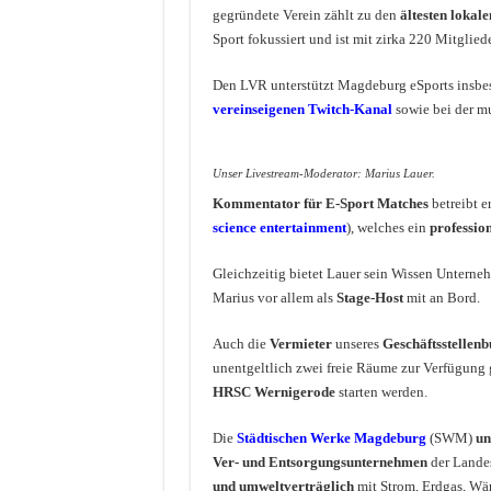
gegründete Verein zählt zu den
ältesten lokal
Sport fokussiert und ist mit zirka 220 Mitglie
Den LVR unterstützt Magdeburg eSports insbe
vereinseigenen Twitch-Kanal
sowie bei der mu
Unser Livestream-Moderator: Marius Lauer.
Kommentator für E-Sport Matches
betreibt e
science entertainment
), welches ein
profession
Gleichzeitig bietet Lauer sein Wissen Unterne
Marius vor allem als
Stage-Host
mit an Bord.
Auch die
Vermieter
unseres
Geschäftsstellenb
unentgeltlich zwei freie Räume zur Verfügung g
HRSC Wernigerode
starten werden.
Die
Städtischen Werke Magdeburg
(SWM)
un
Ver- und Entsorgungsunternehmen
der Landes
und umweltverträglich
mit Strom, Erdgas, Wä