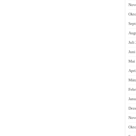
Nov
Okto
Sept
Augu
Juli
Juni
Mai
Apri
Mär
Febr
Janu
Dez
Nov
Okto