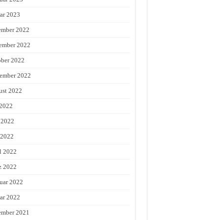
ar 2023
ember 2022
ember 2022
ber 2022
ember 2022
st 2022
 2022
 2022
 2022
l 2022
z 2022
uar 2022
ar 2022
ember 2021