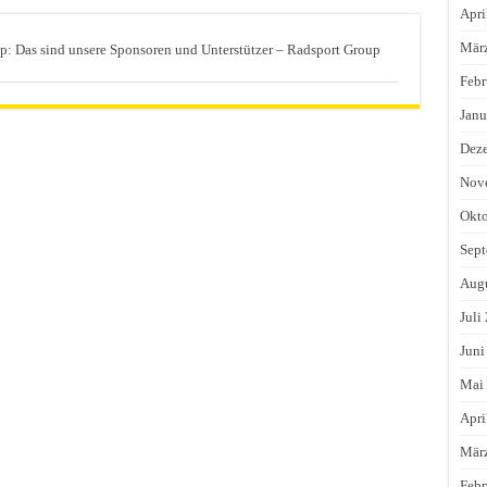
Apri
Mär
 Das sind unsere Sponsoren und Unterstützer – Radsport Group
Febr
Janu
Dez
Nov
Okto
Sept
Augu
Juli
Juni
Mai
Apri
Mär
Febr