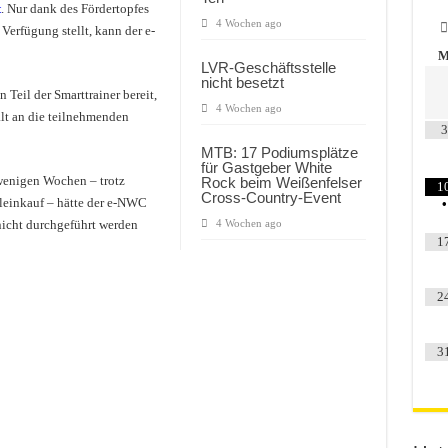
t
. Nur dank des Fördertopfes
4 Wochen ago
Verfügung stellt, kann der e-
LVR-Geschäftsstelle
nicht besetzt
 Teil der Smarttrainer bereit,
4 Wochen ago
lt an die teilnehmenden
3
MTB: 17 Podiumsplätze
für Gastgeber White
wenigen Wochen – trotz
Rock beim Weißenfelser
1
Cross-Country-Event
aleinkauf – hätte der e-NWC
•
nicht durchgeführt werden
4 Wochen ago
1
2
3