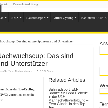
Kontakt
Datenschutzerklärung
oad
BMX
Hallenradsport
Virtual Cycling
Radtouren / RTF / C
wuchscup: Das sind unsere Sponsoren und Unterstützer
Ans
Nachwuchscup: Das sind
nd Unterstützer
tuelle News
,
Nachwuchscup
2,386 Views
Related Articles
Wer
Bahnradsport: EM-
erstützer
des
1. e-Cycling
Bronze für Edda Bieberle
NWC) vorstellen, ohne die
in der U19-
re.
Mannschaftsverfolgung –
Ter
Eero Gündel in den Top-
Ten