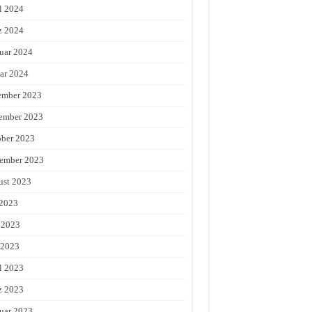
l 2024
z 2024
uar 2024
ar 2024
ember 2023
ember 2023
ber 2023
ember 2023
st 2023
 2023
 2023
 2023
l 2023
z 2023
uar 2023