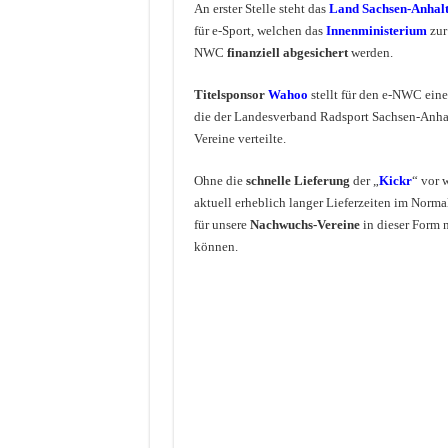
An erster Stelle steht das
Land Sachsen-Anhal
für e-Sport, welchen das
Innenministerium
zur 
NWC
finanziell abgesichert
werden.
Titelsponsor
Wahoo
stellt für den e-NWC einen
die der Landesverband Radsport Sachsen-Anha
Vereine verteilte.
Ohne die
schnelle Lieferung
der „
Kickr
“ vor 
aktuell erheblich langer Lieferzeiten im Norm
für unsere
Nachwuchs-Vereine
in dieser Form 
können.