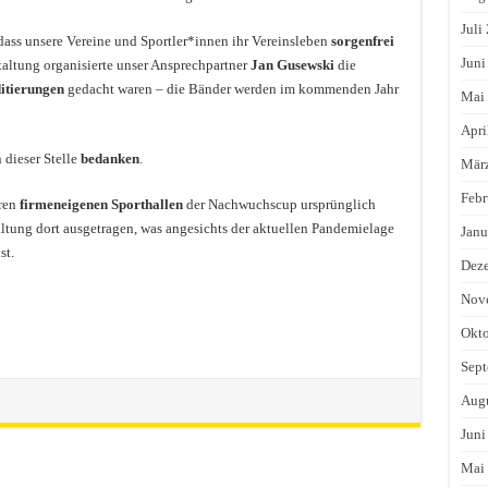
Juli
dass unsere Vereine und Sportler*innen ihr Vereinsleben
sorgenfrei
Juni
altung organisierte unser Ansprechpartner
Jan Gusewski
die
itierungen
gedacht waren – die Bänder werden im kommenden Jahr
Mai
Apri
 dieser Stelle
bedanken
.
Mär
Febr
eren
firmeneigenen Sporthallen
der Nachwuchscup ursprünglich
taltung dort ausgetragen, was angesichts der aktuellen Pandemielage
Janu
st.
Dez
Nov
Okto
Sept
Augu
Juni
Mai