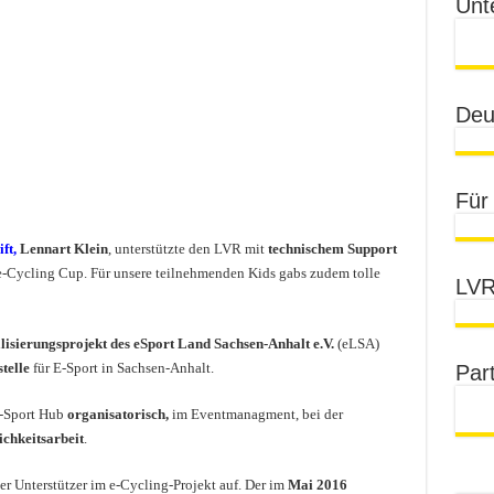
Unt
Deu
Für
ft,
Lennart Klein
, unterstützte den LVR mit
technischem Support
e-Cycling Cup. Für unsere teilnehmenden Kids gabs zudem tolle
LVR
lisierungsprojekt des eSport Land Sachsen-Anhalt e.V.
(eLSA)
telle
für E-Sport in Sachsen-Anhalt.
Par
-Sport Hub
organisatorisch,
im Eventmanagment, bei der
ichkeitsarbeit
.
cher Unterstützer im e-Cycling-Projekt auf. Der im
Mai 2016