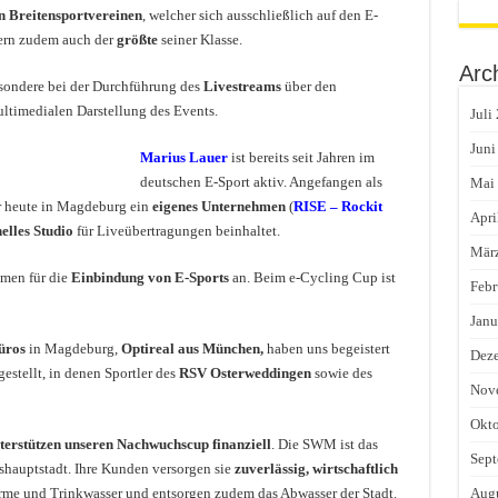
en Breitensportvereinen
, welcher sich ausschließlich auf den E-
dern zudem auch der
größte
seiner Klasse.
Arc
sondere bei der Durchführung des
Livestreams
über den
ltimedialen Darstellung des Events.
Juli
Juni
Marius Lauer
ist bereits seit Jahren im
deutschen E-Sport aktiv. Angefangen als
Mai
r heute in Magdeburg ein
eigenes Unternehmen
(
RISE – Rockit
Apri
elles Studio
für Liveübertragungen beinhaltet.
Mär
hmen für die
Einbindung von E-Sports
an. Beim e-Cycling Cup ist
Febr
Janu
üros
in Magdeburg,
Optireal aus München,
haben uns begeistert
Dez
estellt, in denen Sportler des
RSV Osterweddingen
sowie des
Nov
Okto
terstützen u
nseren Nachwuchscup finanziell
. Die SWM ist das
Sept
hauptstadt. Ihre Kunden versorgen sie
zuverlässig, wirtschaftlich
rme und Trinkwasser und entsorgen zudem das Abwasser der Stadt.
Augu