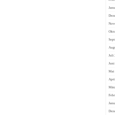
Janu
Dez
Nov
Okto
Sept
Augu
Juli
Juni
Mai
Apri
Mär
Febr
Janu
Dez