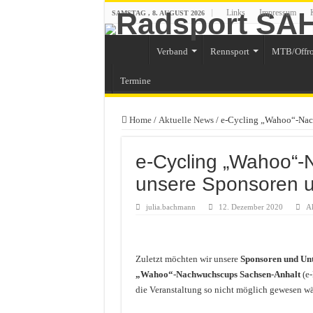
Links
Impressum
SAMSTAG , 8. AUGUST 2026
Verband
Rennsport
MTB/Offr
Termine
Home
/
Aktuelle News
/
e-Cycling „Wahoo“-Nach
e-Cycling „Wahoo“-
unsere Sponsoren u
julia.bachmann
12. Dezember 2020
Ak
Zuletzt möchten wir unsere
Sponsoren und Unt
„Wahoo“-Nachwuchscups Sachsen-Anhalt
(e-
die Veranstaltung so nicht möglich gewesen wä