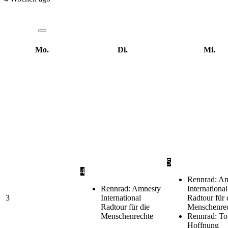
Mo.
Di.
Mi.
5
4
Rennrad: A
Rennrad: Amnesty
International
3
International
Radtour für 
Radtour für die
Menschenre
Menschenrechte
Rennrad: To
Hoffnung