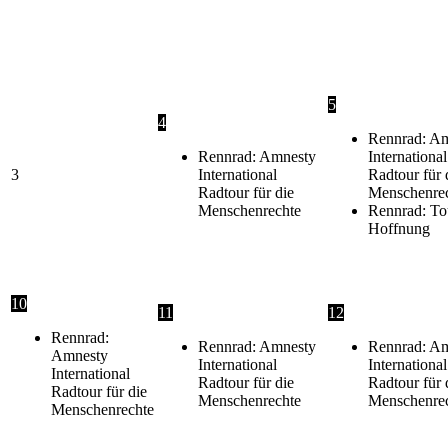
5
4
Rennrad: A
Rennrad: Amnesty
International
3
International
Radtour für 
Radtour für die
Menschenre
Menschenrechte
Rennrad: To
Hoffnung
10
11
12
Rennrad:
Rennrad: Amnesty
Rennrad: A
Amnesty
International
International
International
Radtour für die
Radtour für 
Radtour für die
Menschenrechte
Menschenre
Menschenrechte