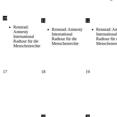
10
11
12
Rennrad:
Rennrad: Amnesty
Rennrad: A
Amnesty
International
International
International
Radtour für die
Radtour für 
Radtour für die
Menschenrechte
Menschenre
Menschenrechte
17
18
19
25
26