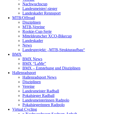
Nachwuchscup
Landesmeister/-sieger
Landeskader Rennsport
MTB/Offroad
Disziplinen
MTB-Vereine
Rookie-Cup-Serie
Mitteldeutscher XCO-Bikecup
Landeskader
News
Landesprojekt: „MTB-Strukturaufbau“
BMX
BMX News
BMX “LaMe”
BMX – Entstehung und Disziplinen
Hallenradsport
Hallenradsport News
Disziplinen
Vereine
Landesmeister Radball
Pokalsieger Radball
Landesmeisterinnen Radpolo
Pokalsiegerinnen Radpolo
Virtual Cycling
e-Nachwuchscup Sachsen-Anhalt