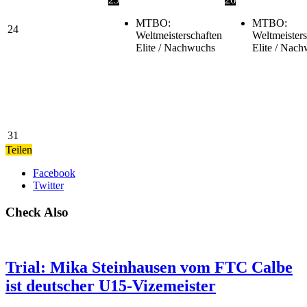
MTBO:
MTBO:
24
Weltmeisterschaften
Weltmeisters
Elite / Nachwuchs
Elite / Nac
31
Teilen
Facebook
Twitter
Check Also
Trial: Mika Steinhausen vom FTC Calbe
ist deutscher U15-Vizemeister