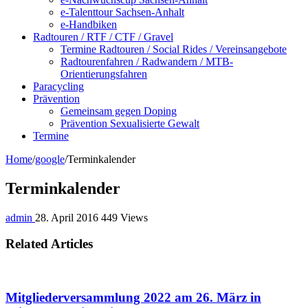
e-Talenttour Sachsen-Anhalt
e-Handbiken
Radtouren / RTF / CTF / Gravel
Termine Radtouren / Social Rides / Vereinsangebote
Radtourenfahren / Radwandern / MTB-
Orientierungsfahren
Paracycling
Prävention
Gemeinsam gegen Doping
Prävention Sexualisierte Gewalt
Termine
Home
/
google
/
Terminkalender
Terminkalender
admin
28. April 2016
449 Views
Related Articles
Mitgliederversammlung 2022 am 26. März in