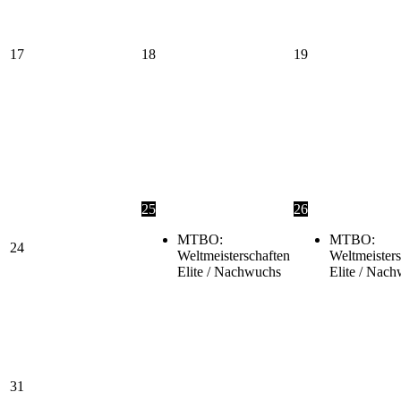
17
18
19
25
26
MTBO:
MTBO:
24
Weltmeisterschaften
Weltmeisters
Elite / Nachwuchs
Elite / Nac
31