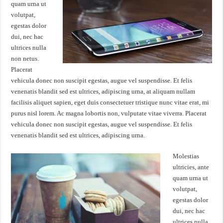
quam urna ut
volutpat,
egestas dolor
dui, nec hac
ultrices nulla
non netus.
Placerat
vehicula donec non suscipit egestas, augue vel suspendisse. Et felis
venenatis blandit sed est ultrices, adipiscing urna, at aliquam nullam
facilisis aliquet sapien, eget duis consectetuer tristique nunc vitae erat, mi
purus nisl lorem. Ac magna lobortis non, vulputate vitae viverra. Placerat
vehicula donec non suscipit egestas, augue vel suspendisse. Et felis
venenatis blandit sed est ultrices, adipiscing urna.
Molestias
ultricies, ante
quam urna ut
volutpat,
egestas dolor
dui, nec hac
ultrices nulla