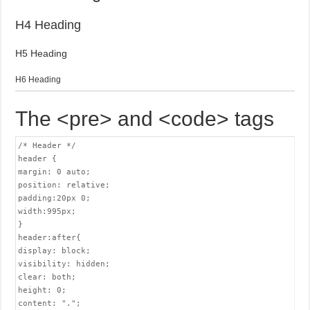
H4 Heading
H5 Heading
H6 Heading
The <pre> and <code> tags
/* Header */

header {

margin: 0 auto;

position: relative;

padding:20px 0;

width:995px;

}

header:after{

display: block;

visibility: hidden;

clear: both;

height: 0;

content: ".";
