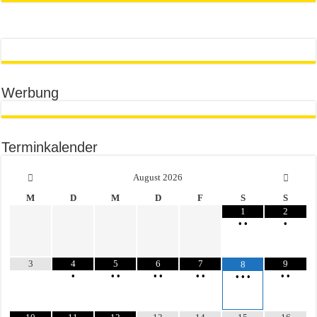
Werbung
Terminkalender
August
2026
M
D
M
D
F
S
S
1
2
•
•
•
3
4
5
6
7
9
8
•
•
•
•
•
•
•
•
•
•
•
•