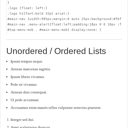
}

.logo {float: left;}

.logo h1{font:bold 32pt arial;}

#main-nav {width:995px;margin:0 auto 25px;background:#fbfbfb
#main-nav .menu-alert{float:left;padding:18px 0 0 10px ;font-
#top-menu-mob , #main-menu-mob{ display:none; }
Unordered / Ordered Lists
Ipsum tempus neque.
Aenean maecenas sagittis.
Ipsum libero vivamus.
Pede sit vivamus.
Aenean duis consequat.
Ut pede accumsan.
Accusamus enim mauris tellus vulputate senectus praesent.
Integer sed dui.
Amet scelerisque rhoncus.