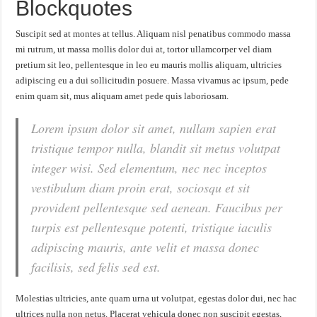
Blockquotes
Suscipit sed at montes at tellus. Aliquam nisl penatibus commodo massa
mi rutrum, ut massa mollis dolor dui at, tortor ullamcorper vel diam
pretium sit leo, pellentesque in leo eu mauris mollis aliquam, ultricies
adipiscing eu a dui sollicitudin posuere. Massa vivamus ac ipsum, pede
enim quam sit, mus aliquam amet pede quis laboriosam.
Lorem ipsum dolor sit amet, nullam sapien erat
tristique tempor nulla, blandit sit metus volutpat
integer wisi. Sed elementum, nec nec inceptos
vestibulum diam proin erat, sociosqu et sit
provident pellentesque sed aenean. Faucibus per
turpis est pellentesque potenti, tristique iaculis
adipiscing mauris, ante velit et massa donec
facilisis, sed felis sed est.
Molestias ultricies, ante quam urna ut volutpat, egestas dolor dui, nec hac
ultrices nulla non netus. Placerat vehicula donec non suscipit egestas,