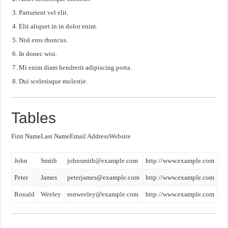
Parturient vel elit.
Elit aliquet in in dolor enim.
Nisl eros rhoncus.
In donec wisi.
Mi enim diam hendrerit adipiscing porta.
Dui scelerisque molestie.
Tables
First NameLast NameEmail AddressWebsite
John
Smith
johnsmith@example.com
http://www.example.com
Peter
James
peterjames@example.com
http://www.example.com
Ronald
Weeley
ronweeley@example.com
http://www.example.com