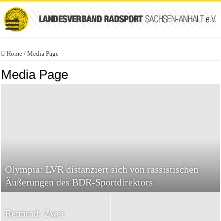
Home
/
Media Page
Media Page
Olympia: LVR distanziert sich von rassistischen
Äußerungen des BDR-Sportdirektors
Rennrad: Zwei