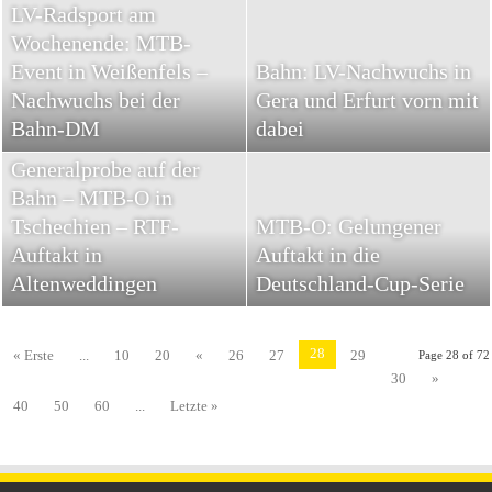
LV-Radsport am
Wochenende: MTB-
Event in Weißenfels –
Bahn: LV-Nachwuchs in
Nachwuchs bei der
Gera und Erfurt vorn mit
LV-Radsport am
Bahn-DM
dabei
Wochenende: DM-
Generalprobe auf der
Bahn – MTB-O in
Tschechien – RTF-
MTB-O: Gelungener
Auftakt in
Auftakt in die
Altenweddingen
Deutschland-Cup-Serie
28
« Erste
...
10
20
«
26
27
29
Page 28 of 72
30
»
40
50
60
...
Letzte »