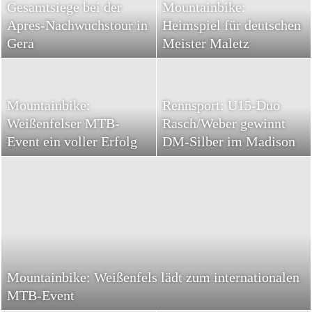
Gesamtsiege bei der
Mountainbike:
Apres-Nachwuchstour in
Heimspiel für deutschen
Gera
Meister Maletz
Mountainbike:
Rennsport: U15-Duo
Weißenfelser MTB-
Rasch/Weber gewinnt
Event ein voller Erfolg
DM-Silber im Madison
Mountainbike: Weißenfels lädt zum internationalen
MTB-Event