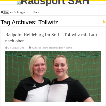
Home
/
Schlagwort:
Tollwitz
Tag Archives:
Tollwitz
Radpolo: Reideburg im Soll – Tollwitz mit Luft
nach oben
24. Januar 2017
Aktuelle News
,
Hallenradsport News