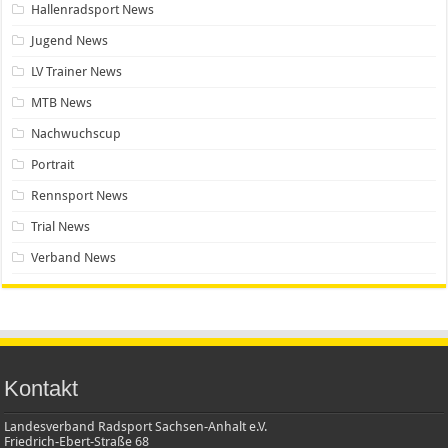
Hallenradsport News
Jugend News
LV Trainer News
MTB News
Nachwuchscup
Portrait
Rennsport News
Trial News
Verband News
Kontakt
Landesverband Radsport Sachsen-Anhalt e.V.
Friedrich-Ebert-Straße 68