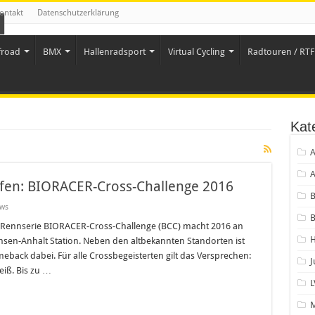
ontakt
Datenschutzerklärung
froad
BMX
Hallenradsport
Virtual Cycling
Radtouren / RTF 
Kat
A
A
eifen: BIORACER-Cross-Challenge 2016
ws
B
e Rennserie BIORACER-Cross-Challenge (BCC) macht 2016 an
H
sen-Anhalt Station. Neben den altbekannten Standorten ist
ack dabei. Für alle Crossbegeisterten gilt das Versprechen:
eiß. Bis zu …
L