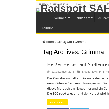
Links
Impressum
K
FREITAG , 7. AUGUST 2026
Verband
Rennsport
MTB/Of
Termine
Home
/
Schlagwort:
Grimma
Tag Archives:
Grimma
Heißer Herbst auf Stollenr
12. September 2016
Aktuelle News
,
MTB Ne
Der Crossboom hält an: Die mitteldeutsch
neun Orten in Sachsen, Thüringen und Sach
dieses Mal auch ein Newcomer und ein Comeb
Die BCC rockt wieder und der Herbst wird h
mehr lesen »