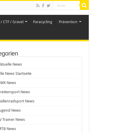
/ CTF / Gravel
Paracycling
Prävention
egorien
ktuelle News
lle News Startseite
BMX News
reitensport News
allenradsport News
Jugend News
V Trainer News
MTB News