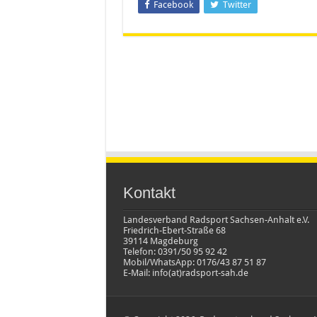
Facebook
Twitter
Kontakt
Landesverband Radsport Sachsen-Anhalt e.V.
Friedrich-Ebert-Straße 68
39114 Magdeburg
Telefon: 0391/50 95 92 42
Mobil/WhatsApp: 0176/43 87 51 87
E-Mail: info(at)radsport-sah.de