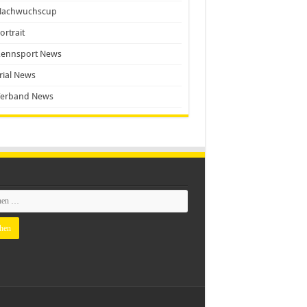
Nachwuchscup
ortrait
Rennsport News
rial News
Verband News