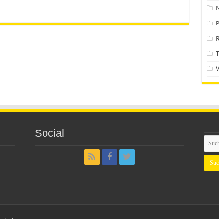
P
T
Social