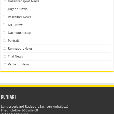
Hallenradsport News
Jugend News
LV Trainer News
MTB News
Nachwuchscup
Portrait
Rennsport News
Trial News
Verband News
Kontakt
Landesverband Radsport Sachsen-Anhalt e.V.
Friedrich-Ebert-Straße 68